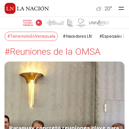
20
°
ESCUCHÁ
TU RADIO
PREFERIDA
#TerremotoEnVenezuela
#Hacedores LN
#Especiales LN
#Reuniones de la OMSA
Paraguay concretó reuniones clave para