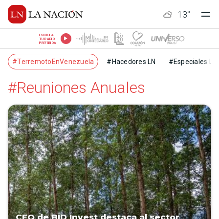
13
°
ESCUCHÁ
TU RADIO
PREFERIDA
#TerremotoEnVenezuela
#Hacedores LN
#Especiales LN
#Reuniones Anuales
CEO de BID Invest destaca al sector