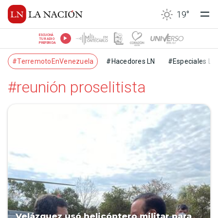
19
°
ESCUCHÁ
TU RADIO
PREFERIDA
#TerremotoEnVenezuela
#Hacedores LN
#Especiales LN
#reunión proselitista
Velázquez usó helicóptero militar para