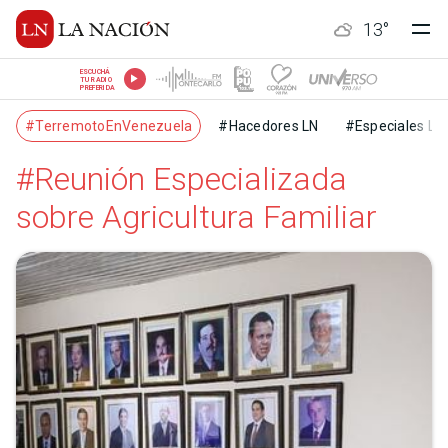
13
°
ESCUCHÁ
TU RADIO
PREFERIDA
#TerremotoEnVenezuela
#Hacedores LN
#Especiales LN
#Reunión Especializada
sobre Agricultura Familiar