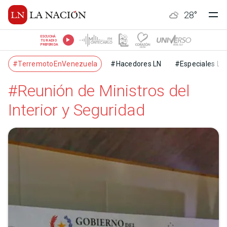
28
°
ESCUCHÁ
TU RADIO
PREFERIDA
#TerremotoEnVenezuela
#Hacedores LN
#Especiales LN
#Reunión de Ministros del
Interior y Seguridad