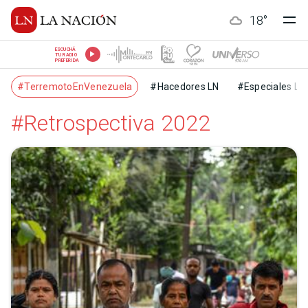
18
°
ESCUCHÁ
TU RADIO
PREFERIDA
#TerremotoEnVenezuela
#Hacedores LN
#Especiales LN
#Retrospectiva 2022