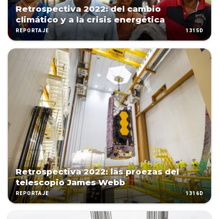
Retrospectiva 2022: del cambio
climático y a la crisis energética
1315D
REPORTAJE
Retrospectiva 2022: las proezas del
telescopio James Webb
1316D
REPORTAJE