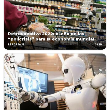
Retrospectiva 2022: el año de las
“policrisis” para la economía mundial
1316D
REPORTAJE