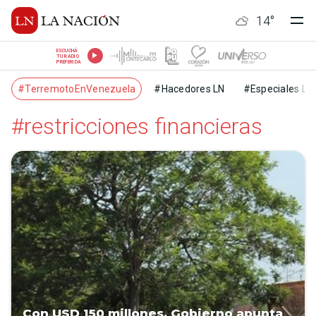
14
°
ESCUCHÁ
TU RADIO
PREFERIDA
#TerremotoEnVenezuela
#Hacedores LN
#Especiales LN
#restricciones financieras
Con USD 150 millones, Gobierno apunta