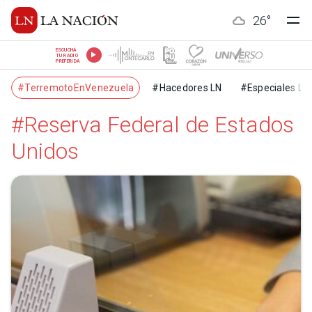
26
°
ESCUCHÁ
TU RADIO
PREFERIDA
#TerremotoEnVenezuela
#Hacedores LN
#Especiales LN
#Reserva Federal de Estados
Unidos