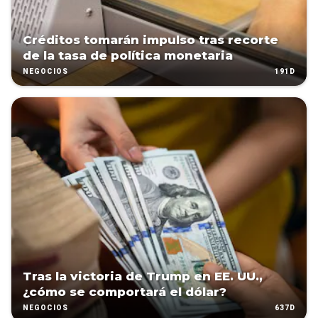
Créditos tomarán impulso tras recorte
de la tasa de política monetaria
191D
NEGOCIOS
Tras la victoria de Trump en EE. UU.,
¿cómo se comportará el dólar?
637D
NEGOCIOS