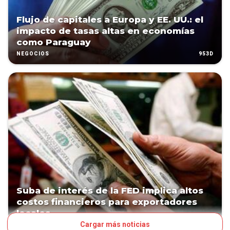
Flujo de capitales a Europa y EE. UU.: el
impacto de tasas altas en economías
como Paraguay
953D
NEGOCIOS
Suba de interés de la FED implica altos
costos financieros para exportadores
locales
Cargar más noticias
1105D
NEGOCIOS