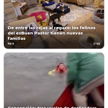
De entre las rejas al regazo: los felinos
del exBuen Pastor tienen nuevas
familias
276D
PAÍS