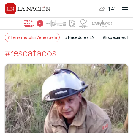
14
°
ESCUCHÁ
TU RADIO
PREFERIDA
#TerremotoEnVenezuela
#Hacedores LN
#Especiales LN
#rescatados