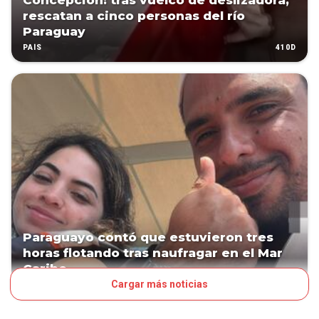
Concepción: tras vuelco de deslizadora,
rescatan a cinco personas del río
Paraguay
410D
PAÍS
Paraguayo contó que estuvieron tres
horas flotando tras naufragar en el Mar
Caribe
Cargar más noticias
522D
PAÍS