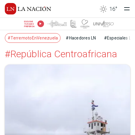
16
°
ESCUCHÁ
TU RADIO
PREFERIDA
#TerremotoEnVenezuela
#Hacedores LN
#Especiales LN
#República Centroafricana