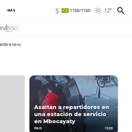
5900
/
5960
12
°
1100
/
1160
:MÁS
3,8
/
4
6850
/
7200
5900
/
5960
mbre cero
Asaltan a repartidores en
una estación de servicio
en Mbocayaty
722D
PAÍS