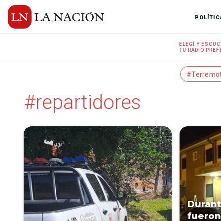
POLÍTIC
ELEGÍ Y
ESCUC
TU RADIO
PREF
#Terremo
#repartidores
Durant
fueron