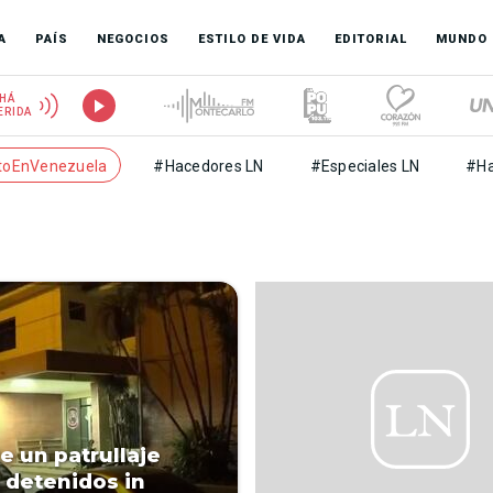
A
PAÍS
NEGOCIOS
ESTILO DE VIDA
EDITORIAL
MUNDO
HÁ
ERIDA
toEnVenezuela
#Hacedores LN
#Especiales LN
#Ha
e un patrullaje
 detenidos in