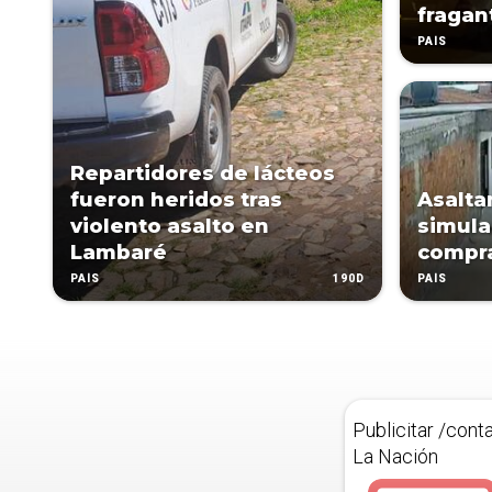
fragan
PAÍS
Repartidores de lácteos
fueron heridos tras
Asalta
violento asalto en
simula
Lambaré
compra
190D
PAÍS
PAÍS
Publicitar /cont
La Nación