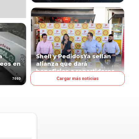
a
Shell y PedidosYa sellan
teos en
alianza que dará
beneficios a repartidores
Cargar más noticias
700D
1290D
NEGOCIOS