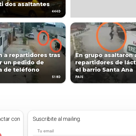
ti dos asaltantes
444D
n a repartidores tras
En grupo asaltaron 
r un pedido de
repartidores de lác
 de teléfono
el barrio Santa Ana
518D
PAÍS
actar con
Suscribite al mailing.