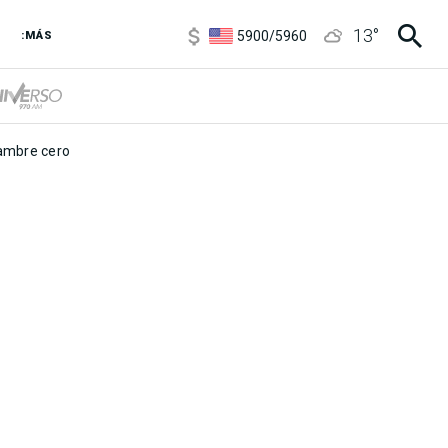
6850
/
7200
13
°
5900
/
5960
:MÁS
1100
/
1160
3,8
/
4
6850
/
7200
5900
/
5960
mbre cero