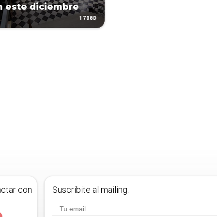
 este diciembre
1708D
actar con
Suscribite al mailing.