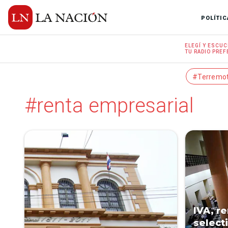
POLÍTIC
ELEGÍ Y
ESCUC
TU RADIO
PREF
#Terremo
#renta empresarial
IVA, r
select