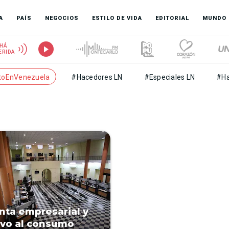
A
PAÍS
NEGOCIOS
ESTILO DE VIDA
EDITORIAL
MUNDO
HÁ
ERIDA
toEnVenezuela
#Hacedores LN
#Especiales LN
#Ha
enta empresarial y
ivo al consumo