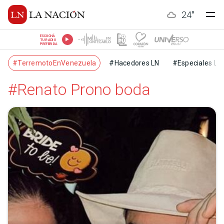
24
°
ESCUCHÁ
TU RADIO
PREFERIDA
#TerremotoEnVenezuela
#Hacedores LN
#Especiales LN
#Renato Prono boda