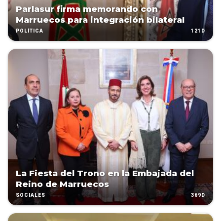
Parlasur firma memorando con
Marruecos para integración bilateral
121D
POLÍTICA
La Fiesta del Trono en la Embajada del
Reino de Marruecos
369D
SOCIALES