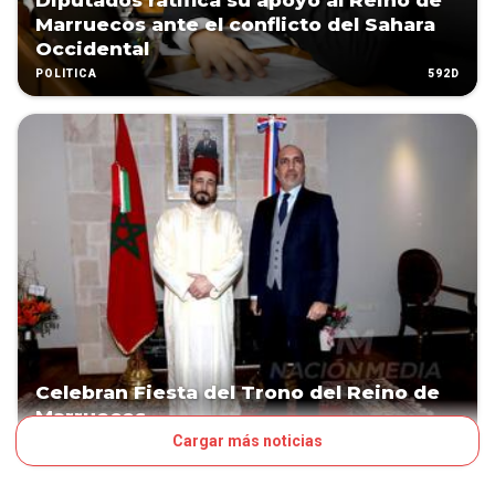
Diputados ratifica su apoyo al Reino de
Marruecos ante el conflicto del Sahara
Occidental
592D
POLÍTICA
Celebran Fiesta del Trono del Reino de
Marruecos
Cargar más noticias
733D
LA NACIÓN DEL FINDE