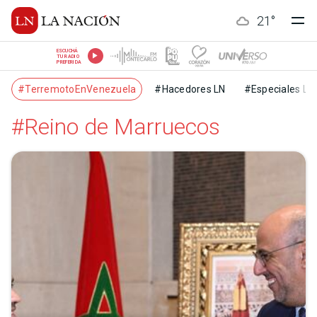
21
°
ESCUCHÁ
TU RADIO
PREFERIDA
#TerremotoEnVenezuela
#Hacedores LN
#Especiales LN
#Reino de Marruecos