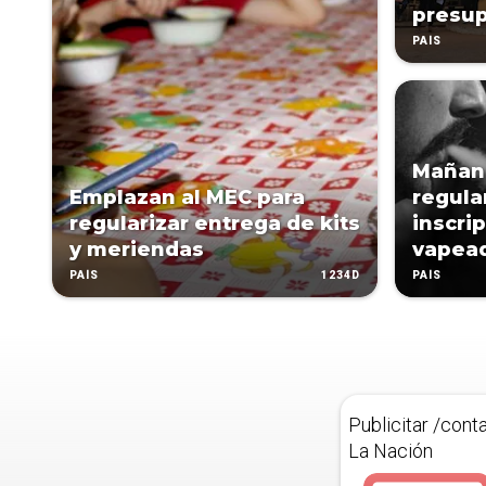
presup
PAÍS
Mañana
Emplazan al MEC para
regula
regularizar entrega de kits
inscri
y meriendas
vapea
1234D
PAÍS
PAÍS
Publicitar /cont
La Nación