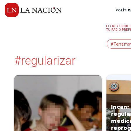
POLÍTIC
ELEGÍ Y
ESCUC
TU RADIO
PREF
#Terremo
#regularizar
Incan:
regula
medic
repro