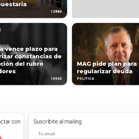
uestaria
1288D
 vence plazo para
rizar constancias de
pción del rubro
MAG pide plan para
dores
regularizar deuda
1456D
POLÍTICA
actar con
Suscribite al mailing.