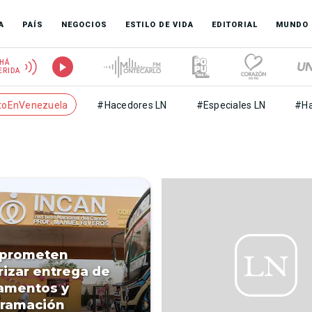
A
PAÍS
NEGOCIOS
ESTILO DE VIDA
EDITORIAL
MUNDO
HÁ
ERIDA
toEnVenezuela
#Hacedores LN
#Especiales LN
#Ha
 prometen
rizar entrega de
amentos y
gramación