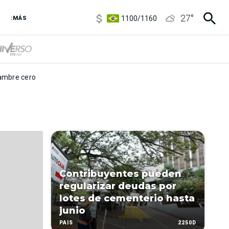
5900
/
5960
27
°
1100
/
1160
:MÁS
3,8
/
4
6850
/
7200
5900
/
5960
mbre cero
Contribuyentes pueden
regularizar deudas por
lotes de cementerio hasta
junio
2250D
PAÍS