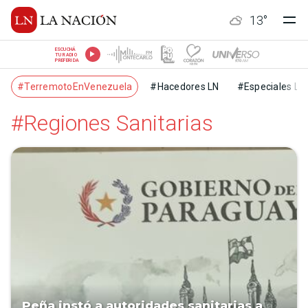
13
°
ESCUCHÁ
TU RADIO
PREFERIDA
#TerremotoEnVenezuela
#Hacedores LN
#Especiales LN
#Regiones Sanitarias
Peña instó a autoridades sanitarias a