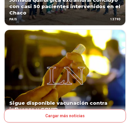
Jornada quirúrgica extramural concluyó
con casi 50 pacientes intervenidos en el
Chaco
1379D
PAÍS
Sigue disponible vacunación contra
influenza y COVID
Cargar más noticias
1531D
PAÍS