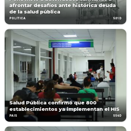
afrontar desafíos ante histórica deuda
de la salud pública
501D
POLÍTICA
Salud Pública confirmó que 800
establecimientos ya implementan el HIS
556D
PAÍS