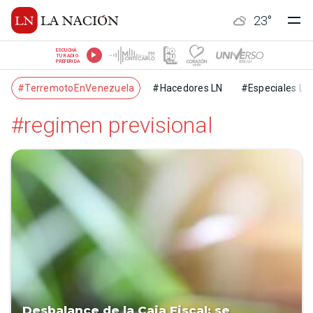
23
°
ESCUCHÁ
TU RADIO
PREFERIDA
#TerremotoEnVenezuela
#Hacedores LN
#Especiales LN
#regimen previsional
Desbalance de la Caja Fiscal: se