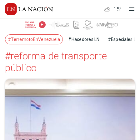
15
°
ESCUCHÁ
TU RADIO
PREFERIDA
#TerremotoEnVenezuela
#Hacedores LN
#Especiales LN
#reforma de transporte
público