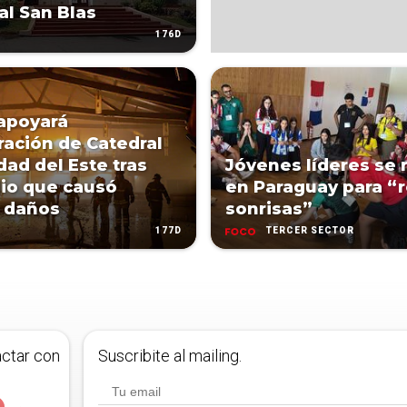
al San Blas
176D
 apoyará
ración de Catedral
dad del Este tras
Jóvenes líderes se
io que causó
en Paraguay para “r
 daños
sonrisas”
177D
TERCER SECTOR
actar con
Suscribite al mailing.