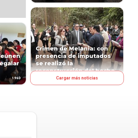
Crimen de Melania: con
 reúnen
presencia de imputados
egalar
se realizó la
reconstrucción del hecho
Cargar más noticias
196D
365D
PAÍS