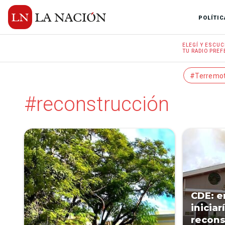
POLÍTIC
ELEGÍ Y
ESCUC
TU RADIO
PREF
#Terremo
#reconstrucción
CDE: e
iniciar
recons