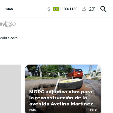
5900
/
5960
23
°
1100
/
1160
:MÁS
3,8
/
4
6850
/
7200
5900
/
5960
mbre cero
MOPC adjudica obra para
la reconstrucción de la
avenida Avelino Martínez
301D
PAÍS