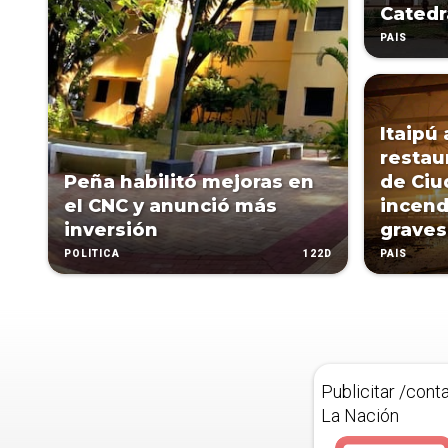
Catedr
PAÍS
Itaipú
restau
Peña habilitó mejoras en
de Ciu
el CNC y anunció más
incend
inversión
graves
122D
POLÍTICA
PAÍS
Publicitar /cont
La Nación