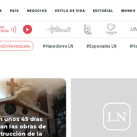
A
PAÍS
NEGOCIOS
ESTILO DE VIDA
EDITORIAL
MUNDO
HÁ
ERIDA
toEnVenezuela
#Hacedores LN
#Especiales LN
#Ha
n unos 45 días
ían las obras de
trucción de la