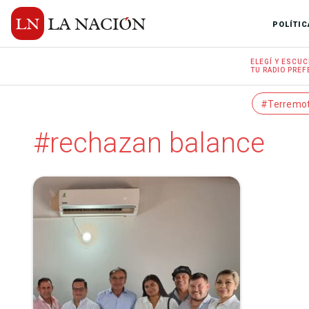
POLÍTIC
ELEGÍ Y
ESCUC
TU RADIO
PREF
#Terremo
#rechazan balance