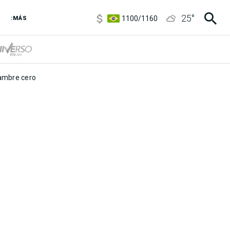
5900
/
5960
25
°
1100
/
1160
:MÁS
3,8
/
4
6850
/
7200
5900
/
5960
mbre cero