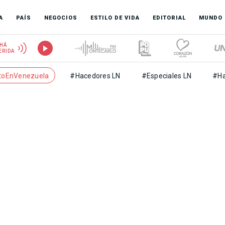
A
PAÍS
NEGOCIOS
ESTILO DE VIDA
EDITORIAL
MUNDO
HÁ
ERIDA
toEnVenezuela
#Hacedores LN
#Especiales LN
#Ha