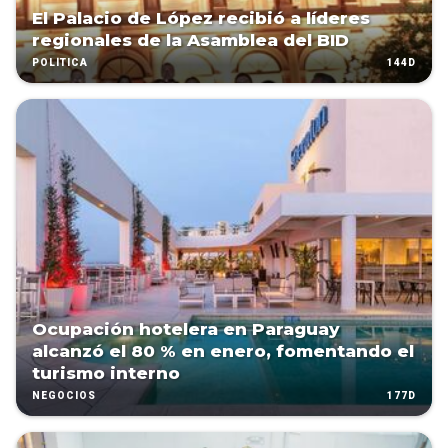
El Palacio de López recibió a líderes
regionales de la Asamblea del BID
144D
POLÍTICA
Ocupación hotelera en Paraguay
alcanzó el 80 % en enero, fomentando el
turismo interno
177D
NEGOCIOS