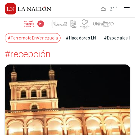
21
°
ESCUCHÁ
TU RADIO
PREFERIDA
#TerremotoEnVenezuela
#Hacedores LN
#Especiales LN
#recepción