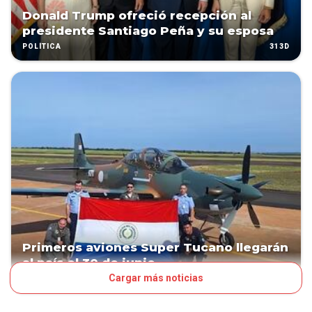
Donald Trump ofreció recepción al
presidente Santiago Peña y su esposa
313D
POLÍTICA
Primeros aviones Super Tucano llegarán
al país el 30 de junio
Cargar más noticias
424D
POLÍTICA