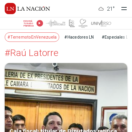
21
°
ESCUCHÁ
TU RADIO
PREFERIDA
#TerremotoEnVenezuela
#Hacedores LN
#Especiales LN
#Raú Latorre
Caja fiscal: titular de Diputados ratifica