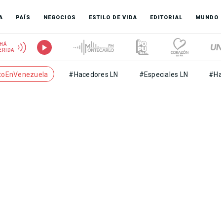
A
PAÍS
NEGOCIOS
ESTILO DE VIDA
EDITORIAL
MUNDO
HÁ
ERIDA
toEnVenezuela
#Hacedores LN
#Especiales LN
#Ha