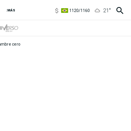
5900
/
5970
21
°
1120
/
1160
:MÁS
3,6
/
3,9
6850
/
7200
5900
/
5970
mbre cero