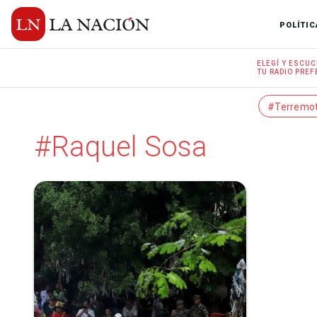
POLÍTIC
ELEGÍ Y
ESCUC
TU RADIO
PREF
#Terremo
#Raquel Sosa