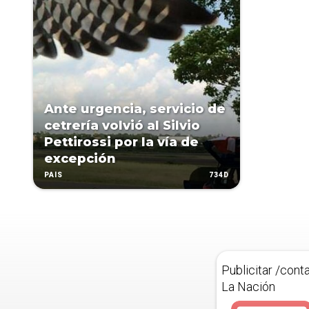
Ante urgencia, servicio de
cetrería volvió al Silvio
Pettirossi por la vía de
excepción
734D
PAÍS
Publicitar /cont
La Nación