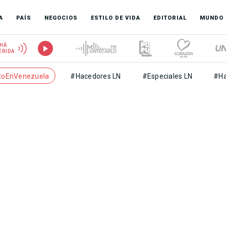
A
PAÍS
NEGOCIOS
ESTILO DE VIDA
EDITORIAL
MUNDO
HÁ
ERIDA
toEnVenezuela
#Hacedores LN
#Especiales LN
#Ha