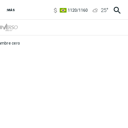
5920
/
5970
25
°
1120
/
1160
:MÁS
3,6
/
3,9
6850
/
7200
5920
/
5970
mbre cero