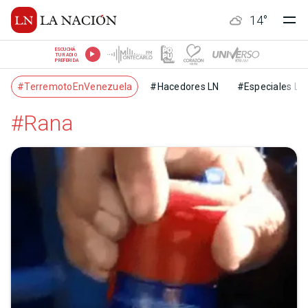
14
°
ESCUCHÁ
TU RADIO
PREFERIDA
#TerremotoEnVenezuela
#Hacedores LN
#Especiales LN
#Rana