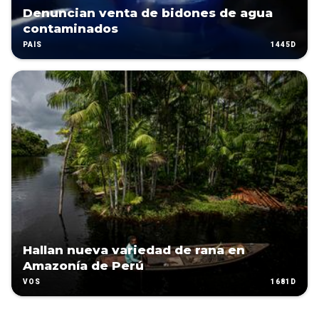
Denuncian venta de bidones de agua
contaminados
1445D
PAÍS
Hallan nueva variedad de rana en
Amazonía de Perú
1681D
VOS