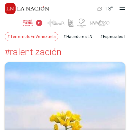
13
°
ESCUCHÁ
TU RADIO
PREFERIDA
#TerremotoEnVenezuela
#Hacedores LN
#Especiales LN
#ralentización