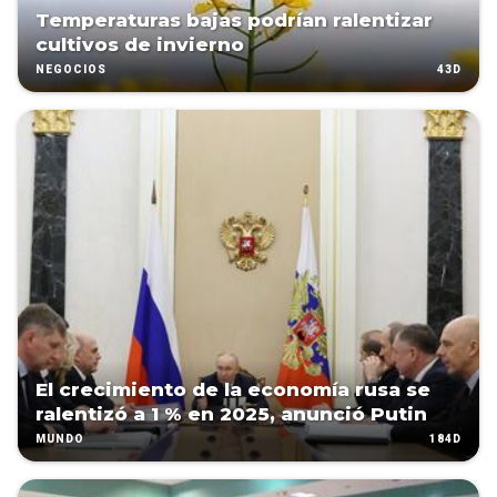
Temperaturas bajas podrían ralentizar
cultivos de invierno
43D
NEGOCIOS
El crecimiento de la economía rusa se
ralentizó a 1 % en 2025, anunció Putin
184D
MUNDO