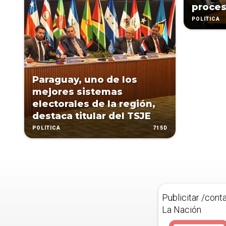
proces
POLÍTICA
Paraguay, uno de los
mejores sistemas
electorales de la región,
destaca titular del TSJE
715D
POLÍTICA
Publicitar /cont
La Nación