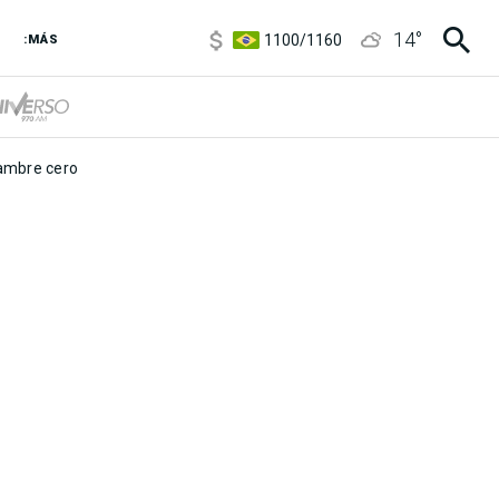
5900
/
5960
14
°
1100
/
1160
:MÁS
3,8
/
4
6850
/
7200
5900
/
5960
mbre cero