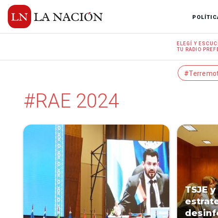
POLÍTIC
ELEGÍ Y
ESCUC
TU RADIO
PREF
#Terremo
#RAE 2024
TSJE y
estrat
desinf