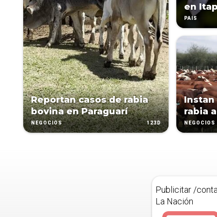
en Ita
PAÍS
Reportan casos de rabia
Instan
bovina en Paraguarí
rabia 
123D
NEGOCIOS
NEGOCIOS
Publicitar /cont
La Nación