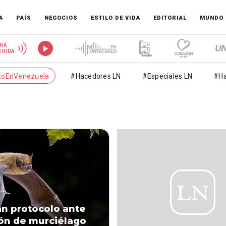
A
PAÍS
NEGOCIOS
ESTILO DE VIDA
EDITORIAL
MUNDO
HÁ
ERIDA
toEnVenezuela
#Hacedores LN
#Especiales LN
#Ha
an protocolo ante
ón de murciélago