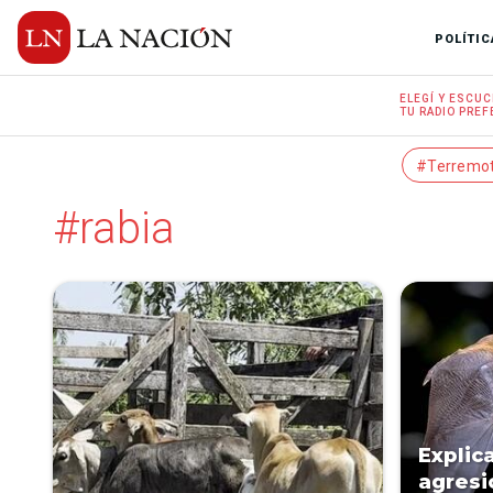
POLÍTIC
ELEGÍ Y
ESCUC
TU RADIO
PREF
#Terremo
#rabia
Explic
agresi