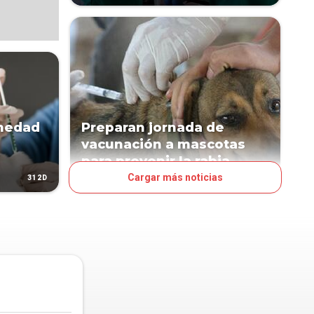
rmedad
Preparan jornada de
vacunación a mascotas
para prevenir la rabia
Cargar más noticias
312D
1423D
PAÍS