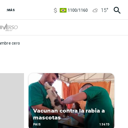
5900
/
5960
15
°
1100
/
1160
:MÁS
3,8
/
4
6850
/
7200
5900
/
5960
mbre cero
Vacunan contra la rabia a
mascotas
1367D
PAÍS