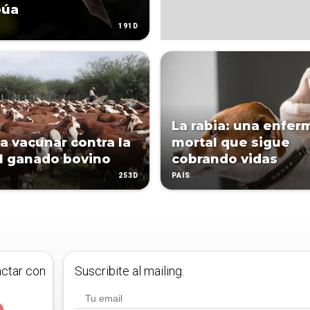
púa
191D
La rabia: una enfe
 a vacunar contra la
mortal que sigue
al ganado bovino
cobrando vidas
253D
PAÍS
actar con
Suscribite al mailing.