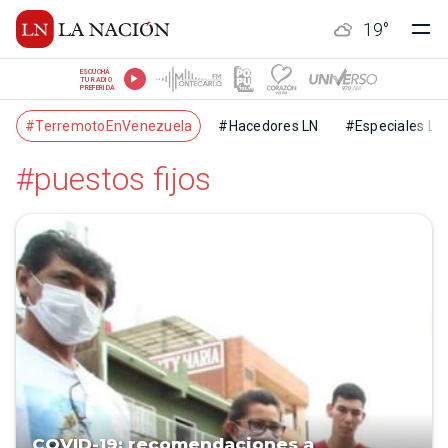
19
°
ESCUCHÁ
TU RADIO
PREFERIDA
#TerremotoEnVenezuela
#Hacedores LN
#Especiales LN
#puestos fijos
COVID-19: recomendaciones a