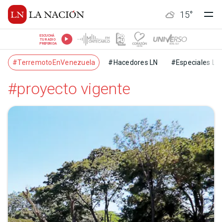
15
°
ESCUCHÁ
TU RADIO
PREFERIDA
#TerremotoEnVenezuela
#Hacedores LN
#Especiales LN
#proyecto vigente