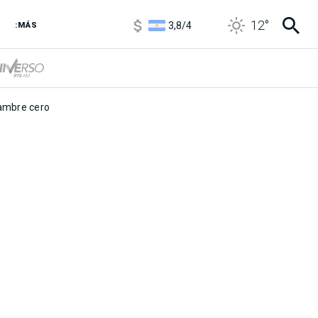
1100
/
1160
12
°
3,8
/
4
:MÁS
6850
/
7200
5900
/
5960
mbre cero