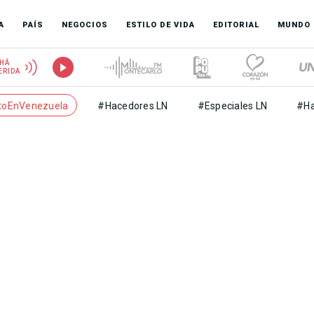
A
PAÍS
NEGOCIOS
ESTILO DE VIDA
EDITORIAL
MUNDO
HÁ
ERIDA
toEnVenezuela
#Hacedores LN
#Especiales LN
#Ha