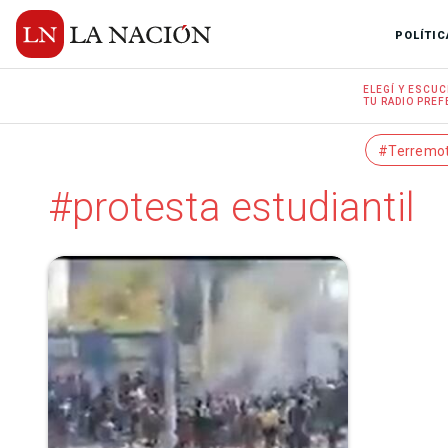
POLÍTIC
ELEGÍ Y
ESCUC
TU RADIO
PREF
#Terremo
#protesta estudiantil