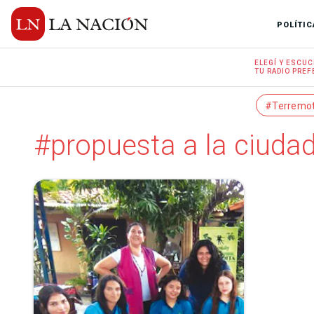
POLÍTIC
ELEGÍ Y
ESCUC
TU RADIO
PREF
#Terremo
#propuesta a la ciuda