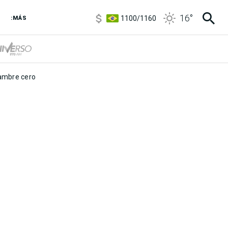
5900
/
5960
16
°
1100
/
1160
:MÁS
3,8
/
4
6850
/
7200
5900
/
5960
mbre cero