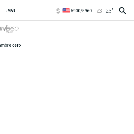
6850
/
7200
23
°
5900
/
5960
:MÁS
1100
/
1160
3,8
/
4
6850
/
7200
5900
/
5960
mbre cero