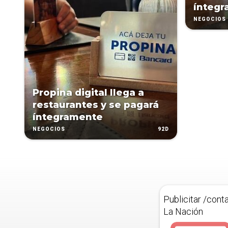
íntegr
NEGOCIOS
Propina digital llega a
restaurantes y se pagará
íntegramente
92D
NEGOCIOS
Publicitar /cont
La Nación