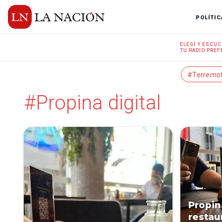
POLÍTIC
ELEGÍ Y
ESCUC
TU RADIO
PREF
#Terremo
#Propina digital
Propina
restau