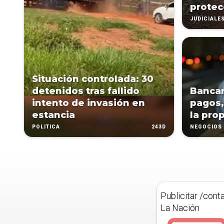
protec
JUDICIALE
Situación controlada: 30
detenidos tras fallido
Bancar
intento de invasión en
pagos,
estancia
la pro
243D
POLÍTICA
NEGOCIOS
Publicitar /cont
La Nación