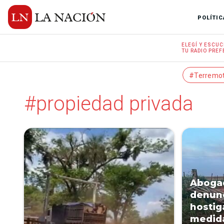
POLÍTIC
ELEGÍ Y
ESCUC
TU RADIO
PREF
#Terremo
#propiedad privada
Abogad
denunc
hostig
medida