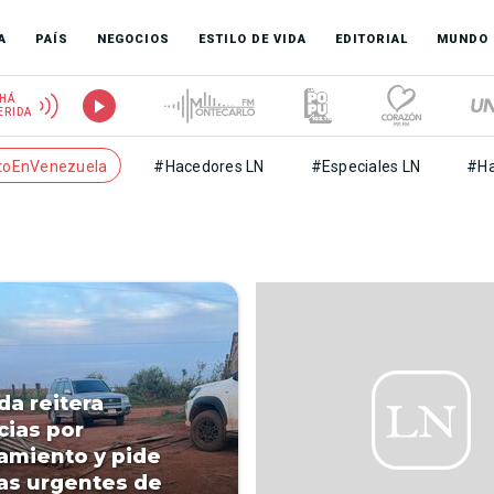
A
PAÍS
NEGOCIOS
ESTILO DE VIDA
EDITORIAL
MUNDO
HÁ
ERIDA
toEnVenezuela
#Hacedores LN
#Especiales LN
#Ha
a reitera
ias por
amiento y pide
s urgentes de