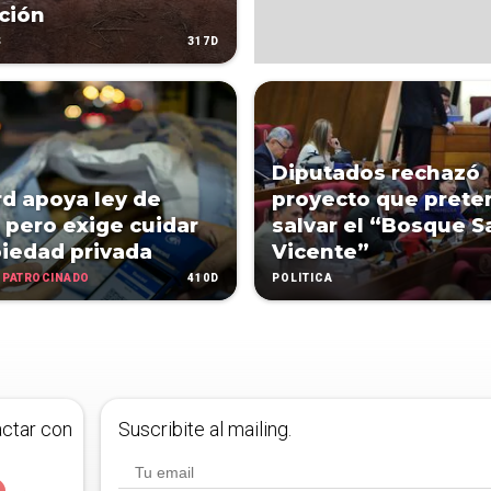
ción
317D
S
Diputados rechazó
d apoya ley de
proyecto que prete
 pero exige cuidar
salvar el “Bosque S
piedad privada
Vicente”
PATROCINADO
410D
POLÍTICA
actar con
Suscribite al mailing.