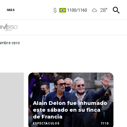
5900
/
5960
28
°
1100
/
1160
:MÁS
3,8
/
4
6850
/
7200
5900
/
5960
mbre cero
Alain Delon fue inhumado
este sábado en su finca
de Francia
711D
ESPECTÁCULOS