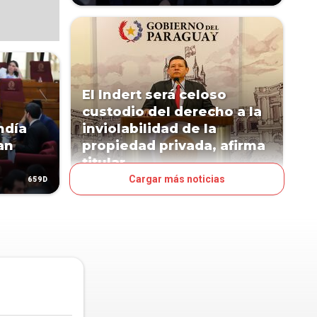
El Indert será celoso
custodio del derecho a la
ndía
inviolabilidad de la
an
propiedad privada, afirma
titular
Cargar más noticias
659D
1019D
POLÍTICA