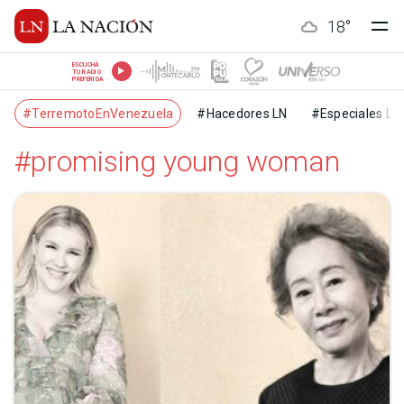
18
°
ESCUCHÁ
TU RADIO
PREFERIDA
#TerremotoEnVenezuela
#Hacedores LN
#Especiales LN
#promising young woman