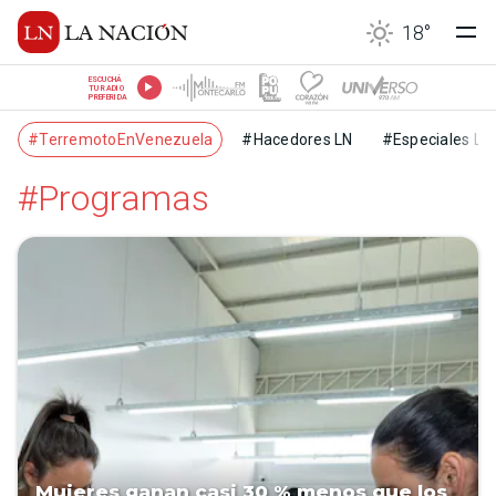
18
°
ESCUCHÁ
TU RADIO
PREFERIDA
#TerremotoEnVenezuela
#Hacedores LN
#Especiales LN
#Programas
Mujeres ganan casi 30 % menos que los