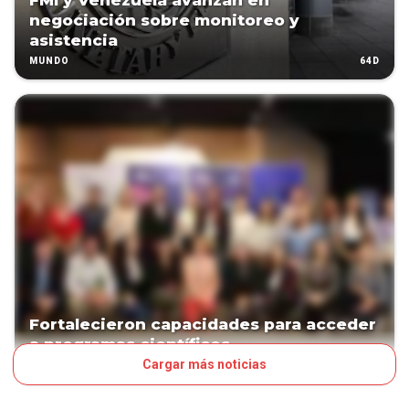
FMI y Venezuela avanzan en
negociación sobre monitoreo y
asistencia
64D
MUNDO
Fortalecieron capacidades para acceder
a programas científicos
Cargar más noticias
96D
PAÍS