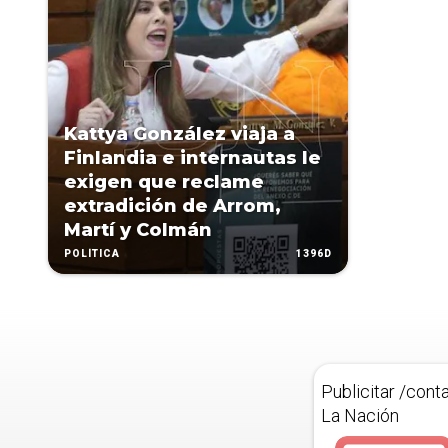
Kattya González viaja a
Finlandia e internautas le
exigen que reclame
extradición de Arrom,
Martí y Colmán
1396D
POLÍTICA
Publicitar /cont
La Nación