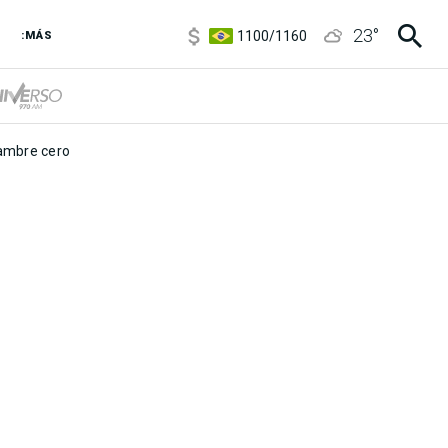
5900
/
5960
23
°
1100
/
1160
:MÁS
3,8
/
4
6850
/
7200
5900
/
5960
mbre cero