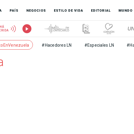
A
PAÍS
NEGOCIOS
ESTILO DE VIDA
EDITORIAL
MUNDO
HÁ
ERIDA
toEnVenezuela
#Hacedores LN
#Especiales LN
#Ha
a