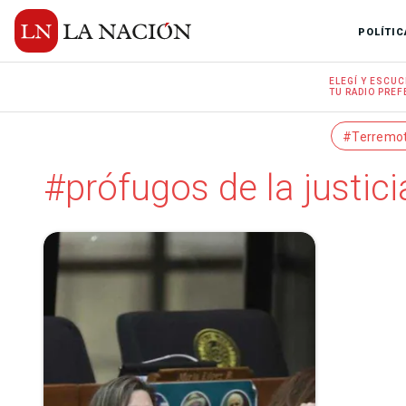
POLÍTIC
ELEGÍ Y
ESCUC
TU RADIO
PREF
#Terremo
#prófugos de la justici