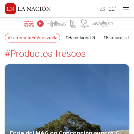
22
°
ESCUCHÁ
TU RADIO
PREFERIDA
#TerremotoEnVenezuela
#Hacedores LN
#Especiales LN
#Productos frescos
Feria del MAG en Concepción superó G.