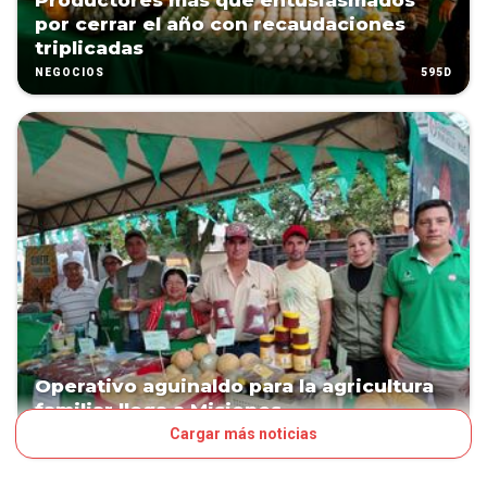
Productores más que entusiasmados
por cerrar el año con recaudaciones
triplicadas
595D
NEGOCIOS
Operativo aguinaldo para la agricultura
familiar llega a Misiones
Cargar más noticias
615D
NEGOCIOS