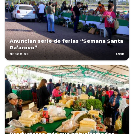
Anuncian serie de ferias “Semana Santa
Ra’arovo”
493D
NEGOCIOS