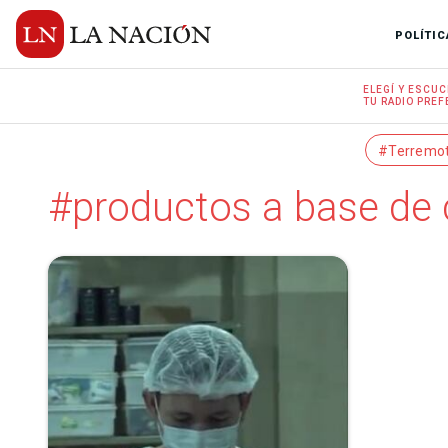
POLÍTIC
ELEGÍ Y
ESCUC
TU RADIO
PREF
#Terremo
#productos a base de