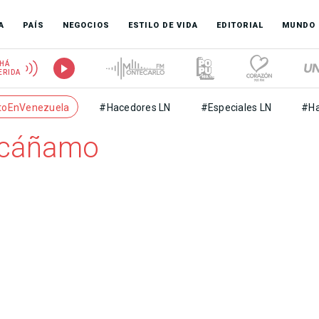
A
PAÍS
NEGOCIOS
ESTILO DE VIDA
EDITORIAL
MUNDO
HÁ
ERIDA
toEnVenezuela
#Hacedores LN
#Especiales LN
#Ha
 cáñamo