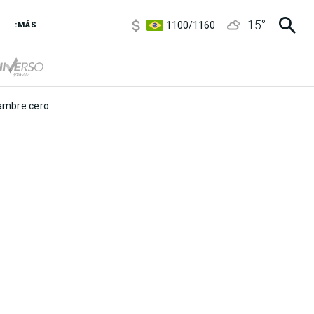
5900
/
5960
15
°
1100
/
1160
:MÁS
3,8
/
4
6850
/
7200
5900
/
5960
mbre cero