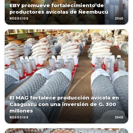
EBY promueve fortalecimiento de
productores avícolas de Ñeembucú
256D
NEGOCIOS
El MAG fortalece producción avícola en
Caaguazú con una inversión de G. 300
millones
354D
NEGOCIOS