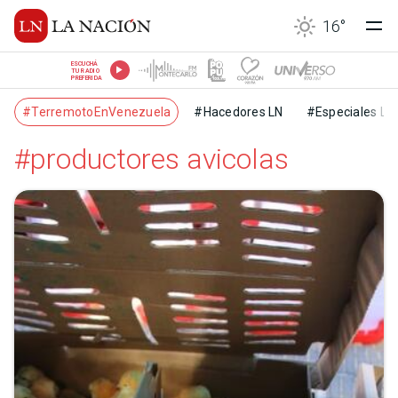
16
°
ESCUCHÁ
TU RADIO
PREFERIDA
#TerremotoEnVenezuela
#Hacedores LN
#Especiales LN
#productores avicolas