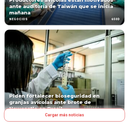
Productores avícolas están motivados
ante auditoría de Taiwán que se inicia
mañana
650D
NEGOCIOS
Piden fortalecer bioseguridad en
granjas avícolas ante brote de
Newcastle en Brasil
Cargar más noticias
747D
NEGOCIOS