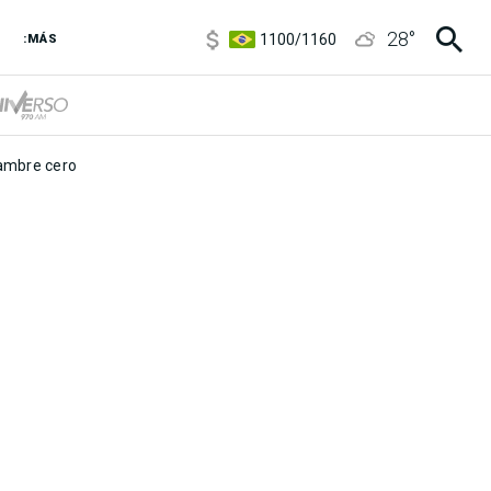
5900
/
5960
28
°
1100
/
1160
:MÁS
3,8
/
4
6850
/
7200
5900
/
5960
mbre cero