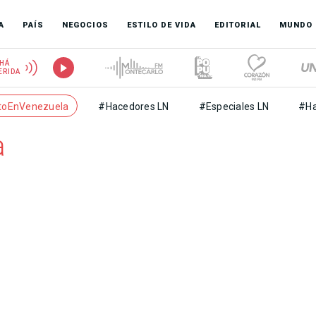
A
PAÍS
NEGOCIOS
ESTILO DE VIDA
EDITORIAL
MUNDO
HÁ
ERIDA
toEnVenezuela
#Hacedores LN
#Especiales LN
#Ha
a