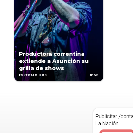
Productora correntina
extiende a Asunción su
grilla de shows
815D
ESPECTÁCULOS
Publicitar /cont
La Nación