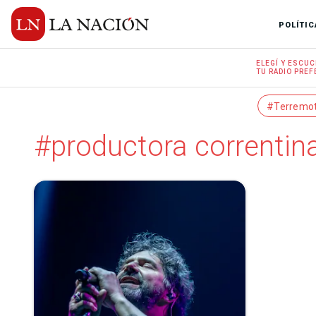
POLÍTIC
ELEGÍ Y
ESCUC
TU RADIO
PREF
#Terremo
#productora correntin