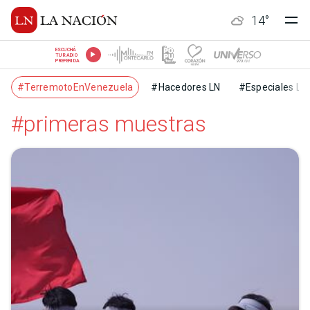
14
°
ESCUCHÁ
TU RADIO
PREFERIDA
#TerremotoEnVenezuela
#Hacedores LN
#Especiales LN
#primeras muestras