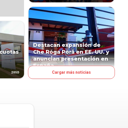
Destacan expansión de
 cuotas
Che Róga Porã en EE. UU. y
anuncian presentación en
España
Cargar más noticias
205D
247D
NEGOCIOS