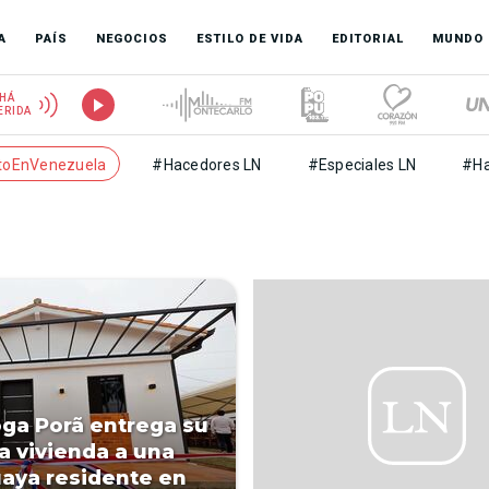
A
PAÍS
NEGOCIOS
ESTILO DE VIDA
EDITORIAL
MUNDO
HÁ
ERIDA
toEnVenezuela
#Hacedores LN
#Especiales LN
#Ha
ga Porã entrega su
a vivienda a una
aya residente en