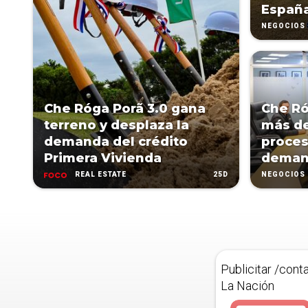
Españ
NEGOCIOS
Che Róga Porã 3.0 gana
Che Ró
terreno y desplaza la
más de
demanda del crédito
proces
Primera Vivienda
deman
25D
REAL ESTATE
NEGOCIOS
Publicitar /cont
La Nación