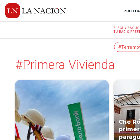
POLÍTIC
ELEGÍ Y
ESCUC
TU RADIO
PREF
#Terremo
#Primera Vivienda
Che Ró
primer
paragu