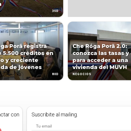
a
35D
ga Porã registra
Che Róga Porã 2.0:
 5.500 créditos en
conozca las tasas y
o y creciente
para acceder a una
da de jóvenes
vivienda del MUVH
80D
NEGOCIOS
actar con
Suscribite al mailing.