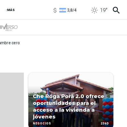
1100
/
1160
19
°
3,8
/
4
:MÁS
6850
/
7200
5900
/
5960
mbre cero
Che Róga Porã 2.0 ofrece
oportunidades para el
acceso a la vivienda a
jóvenes
236D
NEGOCIOS