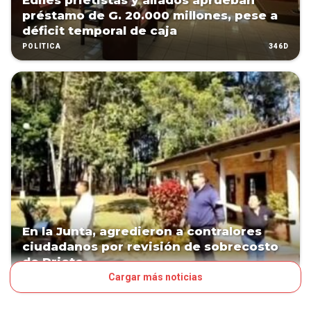
Ediles prietistas y aliados aprueban
préstamo de G. 20.000 millones, pese a
déficit temporal de caja
346D
POLÍTICA
En la Junta, agredieron a contralores
ciudadanos por revisión de sobrecosto
de Prieto
Cargar más noticias
383D
POLÍTICA