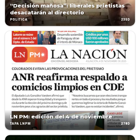
“Decisión mañosa”: liberales prietistas
desacatarán al directorio
235D
POLÍTICA
LN PM: edición del 4 de noviembre
278D
TAPA LNPM