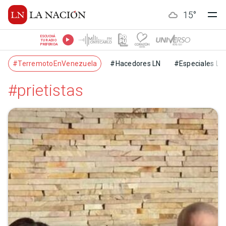
15
°
ESCUCHÁ
TU RADIO
PREFERIDA
#TerremotoEnVenezuela
#Hacedores LN
#Especiales LN
#prietistas