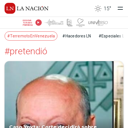
15
°
ESCUCHÁ
TU RADIO
PREFERIDA
#TerremotoEnVenezuela
#Hacedores LN
#Especiales LN
#pretendió
Caso Ypyta: Corte decidirá sobre