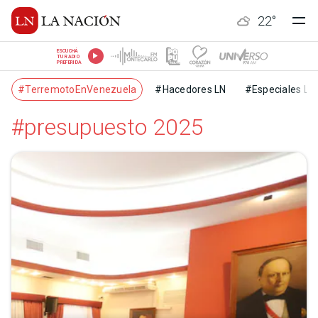
22
°
ESCUCHÁ
TU RADIO
PREFERIDA
#TerremotoEnVenezuela
#Hacedores LN
#Especiales LN
#presupuesto 2025