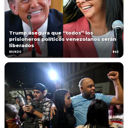
Trump asegura que “todos” los
prisioneros políticos venezolanos serán
liberados
86D
MUNDO