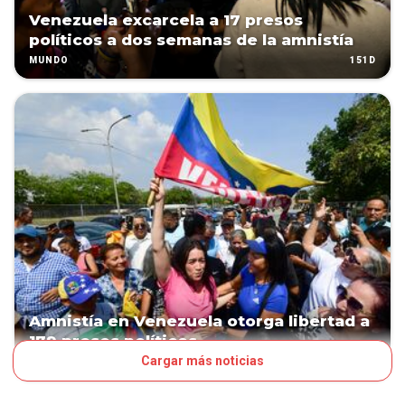
Venezuela excarcela a 17 presos
políticos a dos semanas de la amnistía
151D
MUNDO
Amnistía en Venezuela otorga libertad a
179 presos políticos
Cargar más noticias
163D
MUNDO