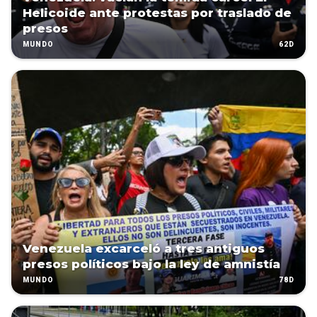
Helicoide ante protestas por traslado de
presos
62D
MUNDO
Venezuela excarceló a tres antiguos
presos políticos bajo la ley de amnistía
78D
MUNDO