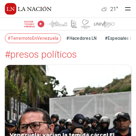
21
°
ESCUCHÁ
TU RADIO
PREFERIDA
#TerremotoEnVenezuela
#Hacedores LN
#Especiales LN
#presos políticos
Venezuela: vacían la temida cárcel El