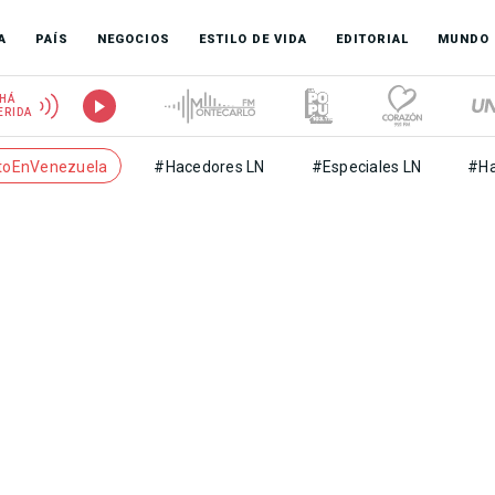
A
PAÍS
NEGOCIOS
ESTILO DE VIDA
EDITORIAL
MUNDO
HÁ
ERIDA
toEnVenezuela
#Hacedores LN
#Especiales LN
#Ha