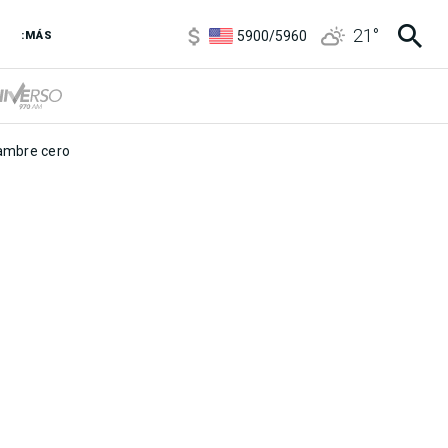
6850
/
7200
21
°
5900
/
5960
:MÁS
1100
/
1160
3,8
/
4
6850
/
7200
5900
/
5960
mbre cero