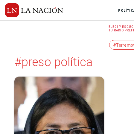
POLÍTIC
ELEGÍ Y
ESCUC
TU RADIO
PREF
#Terremo
#preso política