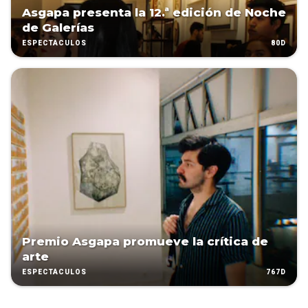
Asgapa presenta la 12.ª edición de Noche
de Galerías
80D
ESPECTÁCULOS
Premio Asgapa promueve la crítica de
arte
767D
ESPECTÁCULOS