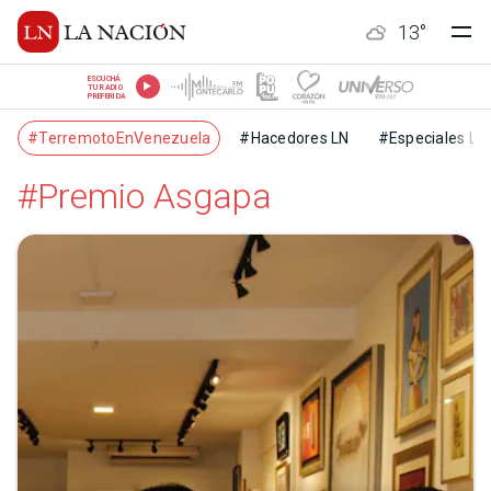
13
°
ESCUCHÁ
TU RADIO
PREFERIDA
#TerremotoEnVenezuela
#Hacedores LN
#Especiales LN
#Premio Asgapa