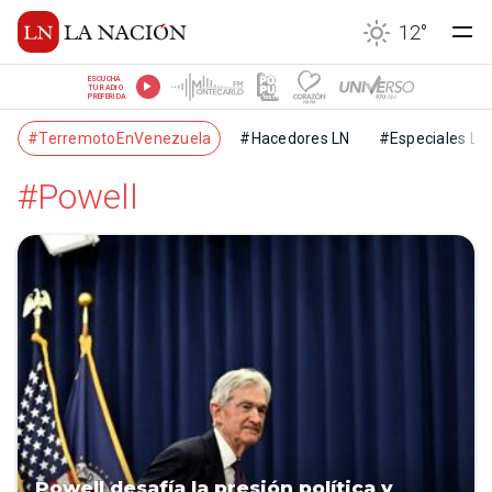
12
°
ESCUCHÁ
TU RADIO
PREFERIDA
#TerremotoEnVenezuela
#Hacedores LN
#Especiales LN
#Powell
Powell desafía la presión política y