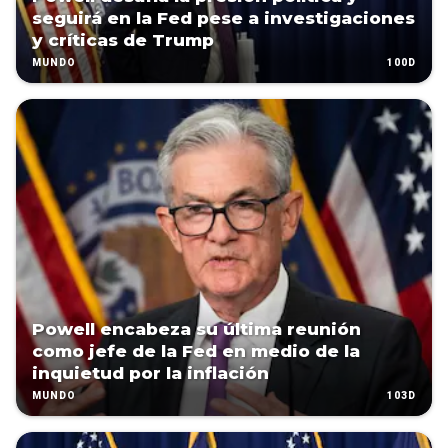
seguirá en la Fed pese a investigaciones
y críticas de Trump
100D
MUNDO
Powell encabeza su última reunión
como jefe de la Fed en medio de la
inquietud por la inflación
103D
MUNDO